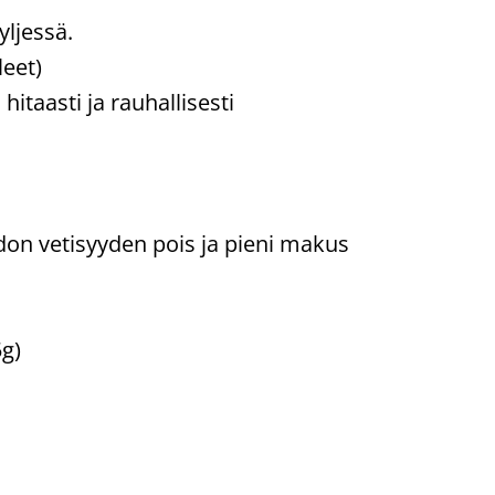
yljessä.
leet)
itaasti ja rauhallisesti
don vetisyyden pois ja pieni makus
g)