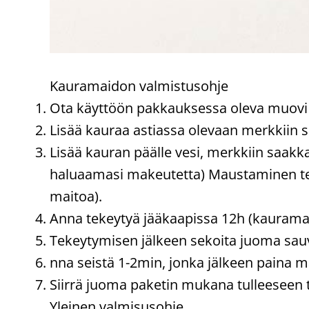
Kauramaidon valmistusohje
Ota käyttöön pakkauksessa oleva muovi a
Lisää kauraa astiassa olevaan merkkiin 
Lisää kauran päälle vesi, merkkiin saakk
haluaamasi makeutetta) Maustaminen tek
maitoa).
Anna tekeytyä jääkaapissa 12h (kauramaid
Tekeytymisen jälkeen sekoita juoma sau
nna seistä 1-2min, jonka jälkeen paina m
Siirrä juoma paketin mukana tulleeseen to
Yleinen valmisusohje