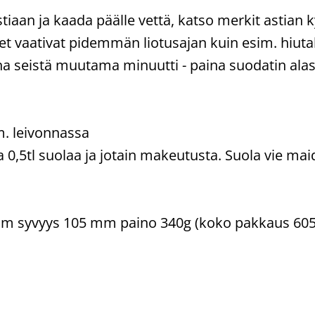
stiaan ja kaada päälle vettä, katso merkit astian k
et vaativat pidemmän liotusajan kuin esim. hiuta
a seistä muutama minuutti - paina suodatin alas h
m. leivonnassa
0,5tl suolaa ja jotain makeutusta. Suola vie mai
m syvyys 105 mm paino 340g (koko pakkaus 605