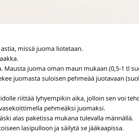
stia, missä juoma liotetaan.
saakka.
a. Mausta juoma oman maun mukaan (0,5-1 tl suolaa
ee juomasta suloisen pehmeää juotavaan (suola 
olle riittää lyhyempikin aika, jolloin sen voi 
vasekoittimella pehmeäksi juomaksi.
äski alas paketissa mukana tulevalla männällä.
iseen lasipulloon ja säilytä se jääkaapissa.