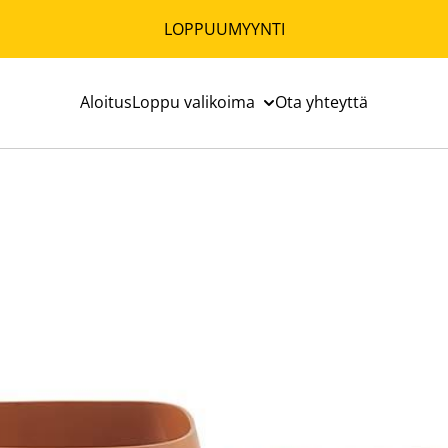
LOPPUUMYYNTI
Aloitus
Loppu valikoima
Ota yhteyttä