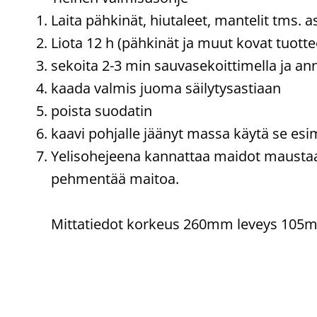
Laita pähkinät, hiutaleet, mantelit tms. a
Liota 12 h (pähkinät ja muut kovat tuotte
sekoita 2-3 min sauvasekoittimella ja ann
kaada valmis juoma säilytysastiaan
poista suodatin
kaavi pohjalle jäänyt massa käytä se esi
Yelisohejeena kannattaa maidot maustaa 
pehmentää maitoa.
Mittatiedot korkeus 260mm leveys 105m