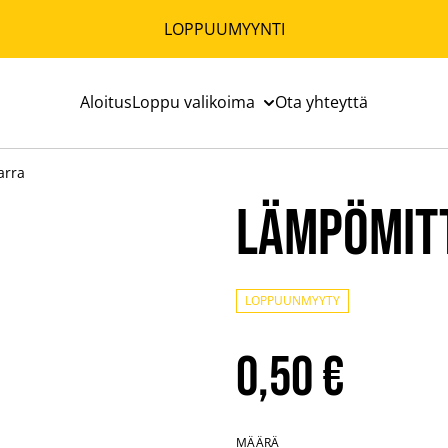
LOPPUUMYYNTI
Aloitus
Loppu valikoima
Ota yhteyttä
arra
Lämpömit
LOPPUUNMYYTY
0,50 €
MÄÄRÄ