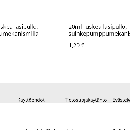
skea lasipullo,
20ml ruskea lasipullo,
mekanismilla
suihkepumppumekanis
1,20 €
Käyttöehdot
Tietosuojakäytäntö
Evästek