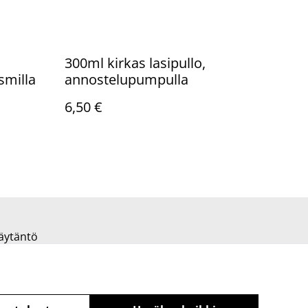
300ml kirkas lasipullo,
milla
annostelupumpulla
6,50 €
äytäntö