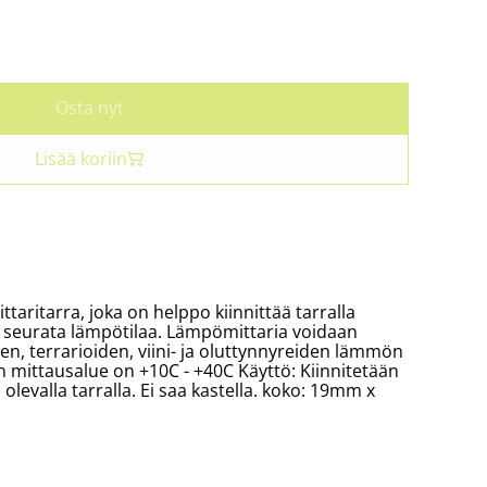
Osta nyt
Lisää koriin
aritarra, joka on helppo kiinnittää tarralla
 seurata lämpötilaa. Lämpömittaria voidaan
en, terrarioiden, viini- ja oluttynnyreiden lämmön
mittausalue on +10C - +40C Käyttö: Kiinnitetään
olevalla tarralla. Ei saa kastella. koko: 19mm x