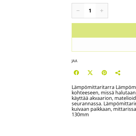
JAA
Lämpömittaritarra Lämpömitt
kohteeseen, missä halutaan
käyttää akvaarion, matelioid
seurannassa. Lämpömittarin 
kuivaan paikkaan, mittarissa 
130mm